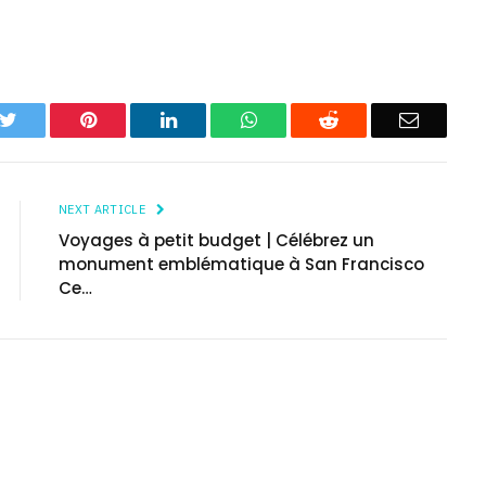
k
Twitter
Pinterest
LinkedIn
WhatsApp
Reddit
Email
NEXT ARTICLE
Voyages à petit budget | Célébrez un
monument emblématique à San Francisco
Ce…