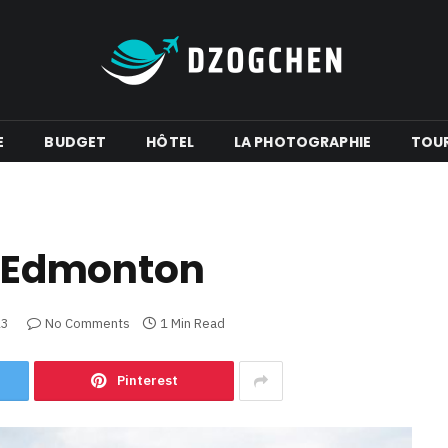
E
BUDGET
HÔTEL
LA PHOTOGRAPHIE
TOU
 à Edmonton
23
No Comments
1 Min Read
Pinterest