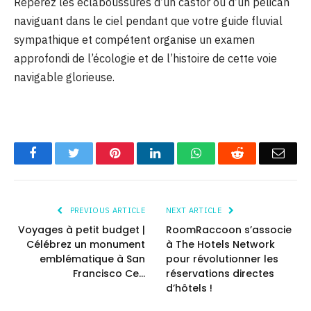
Repérez les éclaboussures d’un castor ou d’un pélican
naviguant dans le ciel pendant que votre guide fluvial
sympathique et compétent organise un examen
approfondi de l’écologie et de l’histoire de cette voie
navigable glorieuse.
Facebook
Twitter
Pinterest
LinkedIn
WhatsApp
Reddit
Emai
PREVIOUS ARTICLE
NEXT ARTICLE
Voyages à petit budget |
RoomRaccoon s’associe
Célébrez un monument
à The Hotels Network
emblématique à San
pour révolutionner les
Francisco Ce…
réservations directes
d’hôtels !